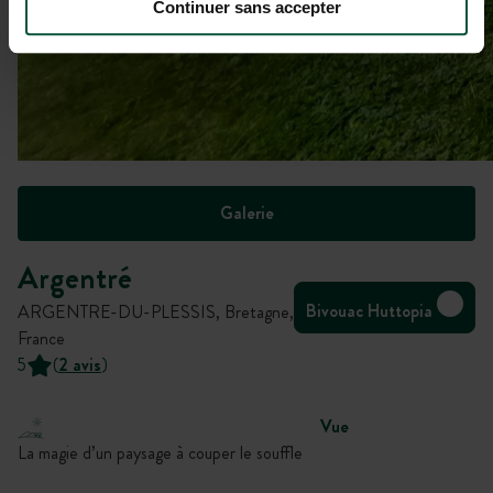
Continuer sans accepter
Galerie
Argentré
Bivouac Huttopia
ARGENTRE-DU-PLESSIS, Bretagne,
France
5
(
2 avis
)
Vue
La magie d’un paysage à couper le souffle