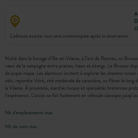
A
D
(
L'adresse exacte vous sera communiquée après la réservation.
Niché dans le bocage d’Ille-et-Vilaine, à l’est de Rennes, ce Bivouac 
cœur de la campagne entre prairies, haies et étangs. Le Bivouac dis
de pique-nique. Les alentours invitent à explorer les chemins ruraux 
vélo, rejoindre Vitré, cité médiévale de caractère, ou flâner le long d
la Vilaine. À proximité, marchés locaux et spécialités bretonnes pro
l’expérience. L’accès se fait facilement en véhicule classique jusqu’au 
Nb d'emplacements max
Nb de nuits max