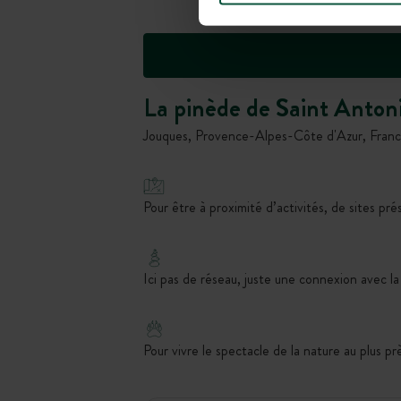
La pinède de Saint Anton
Jouques, Provence-Alpes-Côte d'Azur, Fran
Pour être à proximité d’activités, de sites pré
Ici pas de réseau, juste une connexion avec la
Pour vivre le spectacle de la nature au plus prè