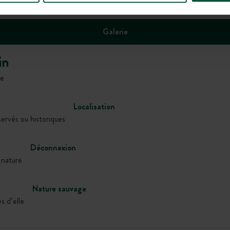
Galerie
in
ce
Localisation
servés ou historiques
Déconnexion
 nature
Nature sauvage
s d’elle