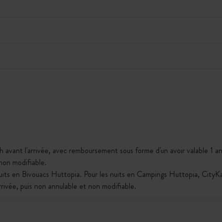
h avant l'arrivée, avec remboursement sous forme d'un avoir valable 1 an,
 non modifiable.
nuits en Bivouacs Huttopia. Pour les nuits en Campings Huttopia, City
arrivée, puis non annulable et non modifiable.