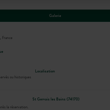
Galerie
, France
ue
Localisation
servés ou historiques
St Gervais les Bains (74170)
ès la réservation.