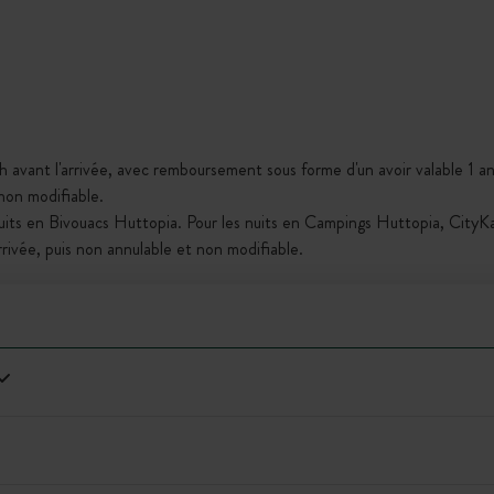
h avant l'arrivée, avec remboursement sous forme d'un avoir valable 1 an,
 non modifiable.
nuits en Bivouacs Huttopia. Pour les nuits en Campings Huttopia, City
arrivée, puis non annulable et non modifiable.