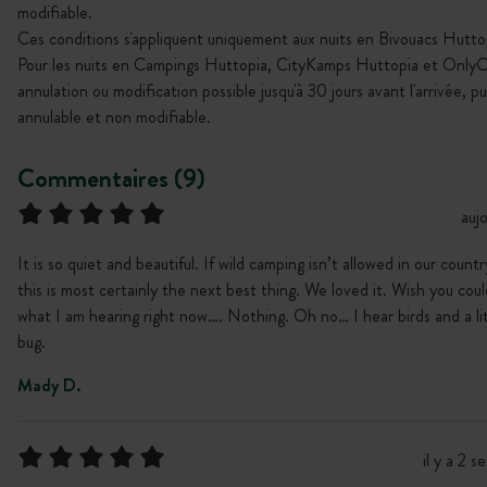
modifiable.
Ces conditions s'appliquent uniquement aux nuits en Bivouacs Hutto
Pour les nuits en Campings Huttopia, CityKamps Huttopia et Only
annulation ou modification possible jusqu'à 30 jours avant l'arrivée, p
annulable et non modifiable.
Commentaires (9)
aujo
It is so quiet and beautiful. If wild camping isn’t allowed in our count
this is most certainly the next best thing. We loved it. Wish you cou
what I am hearing right now…. Nothing. Oh no… I hear birds and a lit
bug.
Mady D.
il y a 2 