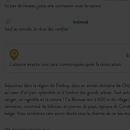
Ici pas de réseau, juste une connexion avec la nature
Intimité
Seul au monde, le rêve des vanlifer
L
L'adresse exacte vous sera communiquée après la réservation.
Séjournez dans la région de Durbuy, dans un ancien domaine de Châ
au cœur d’un parc splendide et à l'ombre des grands arbres. Tout auto
verger, un vignoble et la nature ! Ce Bivouac est à 600 m du village 
Jenneret, constitué de bâtisses en pierres du pays, typique du Cond
belge. Vous tomberez sans aucun doute sous le charme de ce lieu ma
Nb d'emplacements max