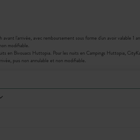
h avant l'arrivée, avec remboursement sous forme d'un avoir valable 1 an,
 non modifiable.
nuits en Bivouacs Huttopia. Pour les nuits en Campings Huttopia, City
arrivée, puis non annulable et non modifiable.