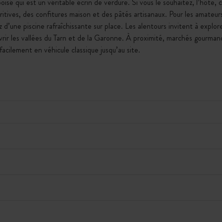
oisé qui est un véritable écrin de verdure. Si vous le souhaitez, l’hôte,
éritives, des confitures maison et des pâtés artisanaux. Pour les amateur
z d’une piscine rafraîchissante sur place. Les alentours invitent à explore
vrir les vallées du Tarn et de la Garonne. À proximité, marchés gourma
 facilement en véhicule classique jusqu’au site.