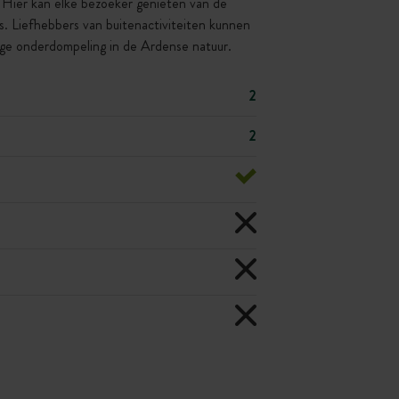
 Hier kan elke bezoeker genieten van de
is. Liefhebbers van buitenactiviteiten kunnen
ige onderdompeling in de Ardense natuur.
2
2