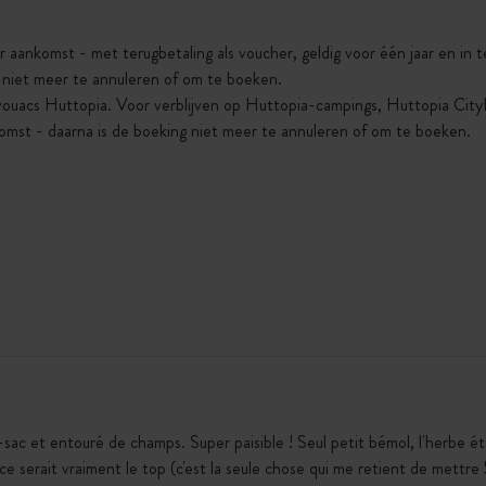
r aankomst - met terugbetaling als voucher, geldig voor één jaar en in
g niet meer te annuleren of om te boeken.
vouacs Huttopia. Voor verblijven op Huttopia-campings, Huttopia Cit
omst - daarna is de boeking niet meer te annuleren of om te boeken.
sac et entouré de champs. Super paisible ! Seul petit bémol, l'herbe étai
 ce serait vraiment le top (c'est la seule chose qui me retient de mettre 