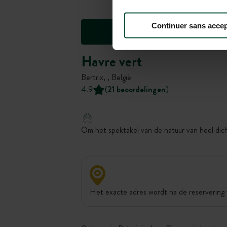
Continuer sans accep
Havre vert
Bertrix, , België
4.9
(
21 beoordelingen
)
Om het spektakel van de natuur van heel dich
Het exacte adres wordt na de reservering 