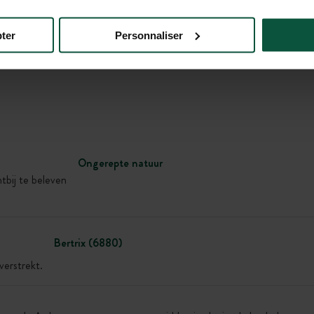
ter
Personnaliser
Galerij
Ongerepte natuur
tbij te beleven
Bertrix (6880)
verstrekt.