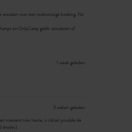
 te wisselen voor een toekomstige boeking. Na
yKamps en OnlyCamp geldt: annuleren of
1 week geleden
3 weken geleden
t vraiment très haute, si c'était possible de
5 étoiles)