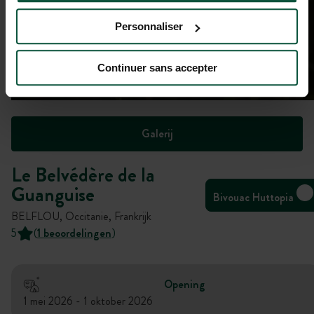
Personnaliser
Continuer sans accepter
Galerij
Le Belvédère de la
Guanguise
Bivouac Huttopia
BELFLOU, Occitanie, Frankrijk
5
(
1 beoordelingen
)
Opening
1 mei 2026 - 1 oktober 2026