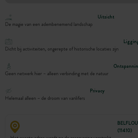
Uitzicht
De magie van een adembenemend landschap
Liggin
Dicht bij activiteiten, ongerepte of historische locaties zijn
Ontspanni
Geen netwerk hier – alleen verbinding met de natuur
Privacy
Helemaal alleen – de droom van vanlifers
BELFLOU
(11410)
Het exacte adres wordt na de reservering verstrekt.