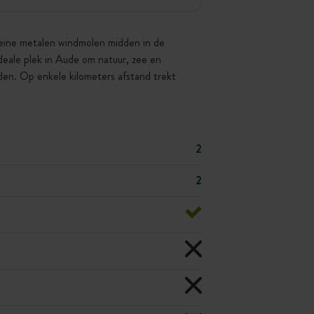
leine metalen windmolen midden in de
deale plek in Aude om natuur, zee en
den. Op enkele kilometers afstand trekt
2
2