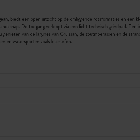
ean, biedt een open uitzicht op de omliggende rotsformaties en een k
landschap. De toegang verloopt via een licht technisch grindpad. Een i
u genieten van de lagunes van Gruissan, de zoutmoerassen en de stran
den en watersporten zoals kitesurfen.