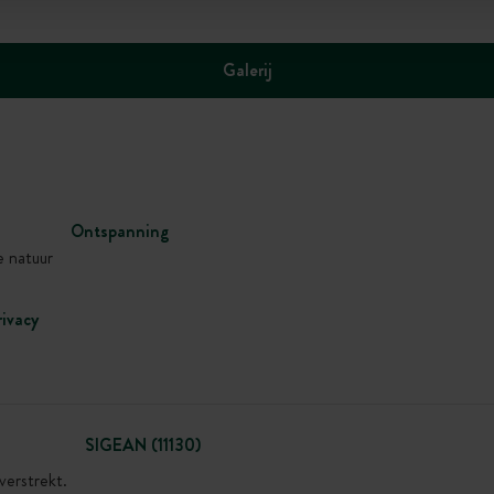
Galerij
Ontspanning
e natuur
rivacy
SIGEAN (11130)
verstrekt.