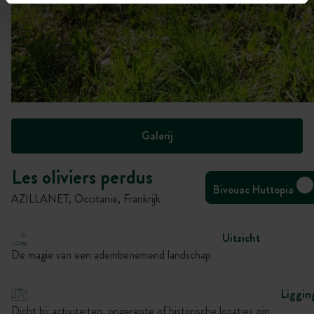
Galerij
Les oliviers perdus
Bivouac Huttopia
AZILLANET, Occitanie, Frankrijk
Uitzicht
De magie van een adembenemend landschap
Liggin
Dicht bij activiteiten, ongerepte of historische locaties zijn