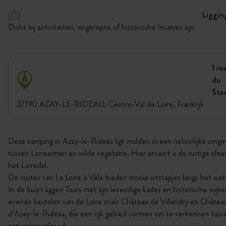
Liggin
Dicht bij activiteiten, ongerepte of historische locaties zijn
1 ru
du
Sta
37190 AZAY-LE-RIDEAU, Centre-Val de Loire, Frankrijk
Deze camping in Azay-le-Rideau ligt midden in een natuurlijke omge
tussen Loirearmen en wilde vegetatie. Hier ervaart u de rustige sfee
het Loiredal.
De routes van La Loire à Vélo bieden mooie uitstapjes langs het wat
In de buurt liggen Tours met zijn levendige kades en historische wijke
evenals kastelen van de Loire zoals Château de Villandry en Châtea
d’Azay-le-Rideau, die een rijk gebied vormen om te verkennen tuss
natuur en erfgoed.