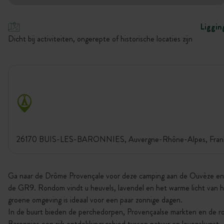
Liggin
Dicht bij activiteiten, ongerepte of historische locaties zijn
26170 BUIS-LES-BARONNIES, Auvergne-Rhône-Alpes, Frank
Ga naar de Drôme Provençale voor deze camping aan de Ouvèze en 
de GR9. Rondom vindt u heuvels, lavendel en het warme licht van h
groene omgeving is ideaal voor een paar zonnige dagen.
In de buurt bieden de perchedorpen, Provençaalse markten en de r
Baronnies een rijk ontdekkingsgebied tussen natuur en levenskunst.