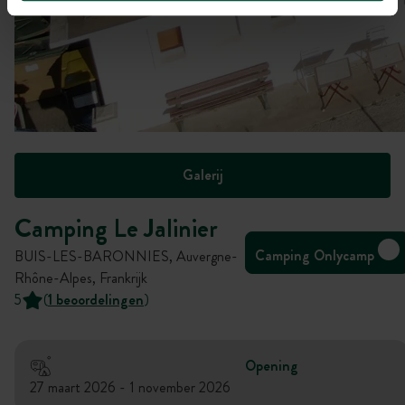
Galerij
Camping Le Jalinier
Camping Onlycamp
BUIS-LES-BARONNIES, Auvergne-
Rhône-Alpes, Frankrijk
5
(
1 beoordelingen
)
Opening
27 maart 2026 - 1 november 2026