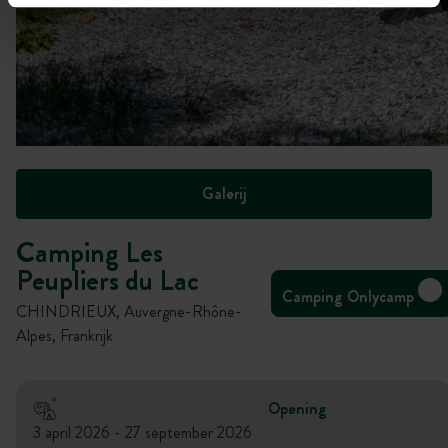
Galerij
Camping Les
Peupliers du Lac
Camping Onlycamp
CHINDRIEUX, Auvergne-Rhône-
Alpes, Frankrijk
Opening
3 april 2026 - 27 september 2026