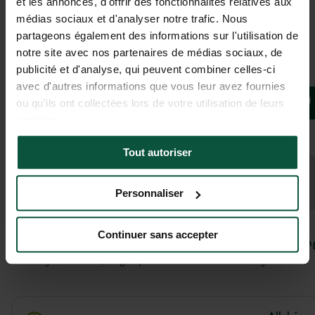
et les annonces, d'offrir des fonctionnalités relatives aux
médias sociaux et d'analyser notre trafic. Nous
partageons également des informations sur l'utilisation de
Galerij
notre site avec nos partenaires de médias sociaux, de
publicité et d'analyse, qui peuvent combiner celles-ci
Camping La Roseraie
avec d'autres informations que vous leur avez fournies
Camping Onlycamp
ou qu'ils ont collectées lors de votre utilisation de leurs
DESCARTES, Centre-Val de Loire,
services.
Frankrijk
Tout autoriser
Opening
13 mei 2026 - 13 september 2026
Personnaliser
Continuer sans accepter
Liggin
Dicht bij activiteiten, ongerepte of historische locaties zijn