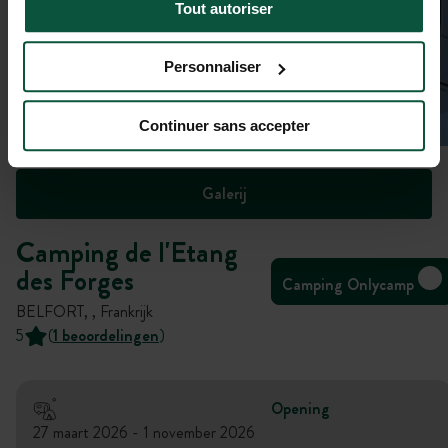
Tout autoriser
Personnaliser
Continuer sans accepter
Galerij
Camping de l'Etang
des Forges
Camping Onlycamp
BELFORT, , Frankrijk
5
(
1 beoordelingen
)
Opening
27 maart 2026 - 1 november 2026