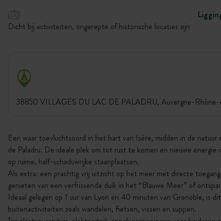
Liggin
Dicht bij activiteiten, ongerepte of historische locaties zijn
38850 VILLAGES DU LAC DE PALADRU, Auvergne-Rhône-Alp
Een waar toevluchtsoord in het hart van Isère, midden in de natuur
de Paladru. De ideale plek om tot rust te komen en nieuwe energie 
op ruime, half-schaduwrijke staanplaatsen.
Als extra: een prachtig vrij uitzicht op het meer met directe toegan
genieten van een verfrissende duik in het “Blauwe Meer” of ontspa
Ideaal gelegen op 1 uur van Lyon en 40 minuten van Grenoble, is dit 
buitenactiviteiten zoals wandelen, fietsen, vissen en suppen.
Ter plaatse: sanitair, elektriciteit, speelvoorzieningen voor kinderen