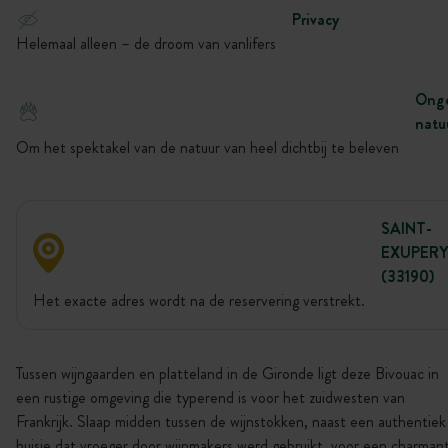
Privacy
Helemaal alleen – de droom van vanlifers
Onge
natu
Om het spektakel van de natuur van heel dichtbij te beleven
SAINT-
EXUPERY
(33190)
Het exacte adres wordt na de reservering verstrekt.
Tussen wijngaarden en platteland in de Gironde ligt deze Bivouac in
een rustige omgeving die typerend is voor het zuidwesten van
Frankrijk. Slaap midden tussen de wijnstokken, naast een authentiek
huisje dat vroeger door wijnmakers werd gebruikt, voor een charman