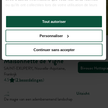
ou qu'ils ont collectées lors de votre utilisation de leurs
services.
Tout autoriser
Personnaliser
Galerij
Continuer sans accepter
Maisonnette de Vigne
Bivouac Huttopi
SAINT-EXUPERY, Nouvelle-Aquitaine,
Frankrijk
4.5
(
2 beoordelingen
)
Uitzicht
De magie van een adembenemend landschap