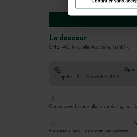
Continuer sans accep
La douceur
CHERAC, Nouvelle-Aquitaine, Frankrijk
Open
30 april 2026 - 30 oktober 2026
Geen netwerk hier – alleen verbinding met d
P
Helemaal alleen – de droom van vanlifers