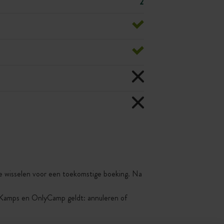
2
 te wisselen voor een toekomstige boeking. Na
yKamps en OnlyCamp geldt: annuleren of