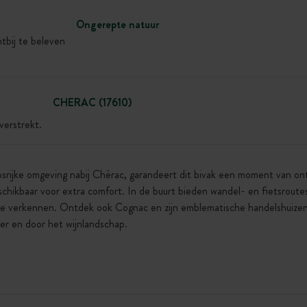
Ongerepte natuur
tbij te beleven
CHERAC (17610)
verstrekt.
osrijke omgeving nabij Chérac, garandeert dit bivak een moment van on
eschikbaar voor extra comfort. In de buurt bieden wandel- en fietsrout
te verkennen. Ontdek ook Cognac en zijn emblematische handelshuizen
ter en door het wijnlandschap.