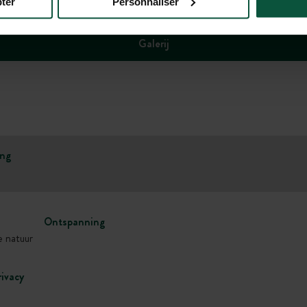
ter
Personnaliser
Galerij
ing
Ontspanning
e natuur
rivacy