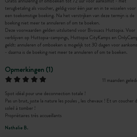
Gratis annulering of omboeken tot 72 uur voor aankomst - met
terugbetaling als voucher, geldig voor één jaar en in te wisselen voor
een toekomstige boeking. Na het verstrijken van deze termijn is de
boeking niet meer te annuleren of om te boeken.
Deze voorwaarden gelden uitsluitend voor Bivouacs Huttopia. Voor
verblijven op Huttopia-campings, Huttopia CityKamps en OnlyCam
geldt: annuleren of omboeken is mogelijk tot 30 dagen voor aankom
- daarna is de boeking niet meer te annuleren of om te boeken.
Opmerkingen (1)
11 maanden geled
Spot idéal pour une deconnection totale !
Pas un bruit, juste la nature les poules , les chevaux ! Et un coucher 
soleil à tomber !
Propriétaires très accueillants
Nathalie B.