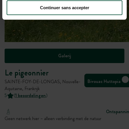
Continuer sans accepter
Galerij
Le pigeonnier
Bivouac Huttopia
SAINTE-FOY-DE-LONGAS, Nouvelle-
Aquitaine, Frankrijk
5
(
1 beoordelingen
)
Ontspanni
Geen netwerk hier – alleen verbinding met de natuur