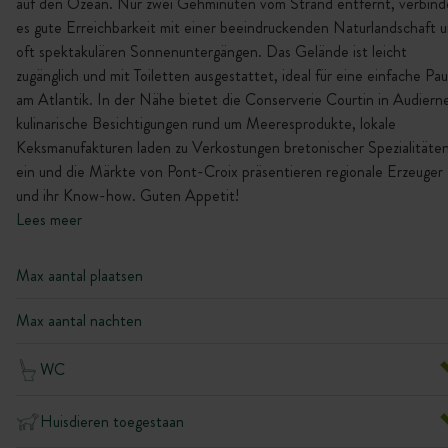
auf den Ozean. Nur zwei Gehminuten vom Strand entfernt, verbind
es gute Erreichbarkeit mit einer beeindruckenden Naturlandschaft 
oft spektakulären Sonnenuntergängen. Das Gelände ist leicht
zugänglich und mit Toiletten ausgestattet, ideal für eine einfache Pa
am Atlantik. In der Nähe bietet die Conserverie Courtin in Audiern
kulinarische Besichtigungen rund um Meeresprodukte, lokale
Keksmanufakturen laden zu Verkostungen bretonischer Spezialitäte
ein und die Märkte von Pont-Croix präsentieren regionale Erzeuger
und ihr Know-how. Guten Appetit!
Lees meer
Max aantal plaatsen
Max aantal nachten
WC
Huisdieren toegestaan