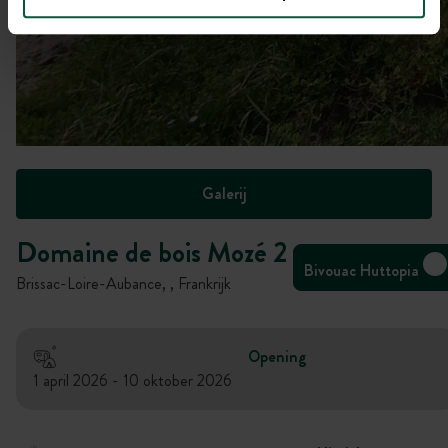
Galerij
Domaine de bois Mozé 2
Bivouac Huttopia
Brissac-Loire-Aubance, , Frankrijk
Opening
1 april 2026 - 10 oktober 2026