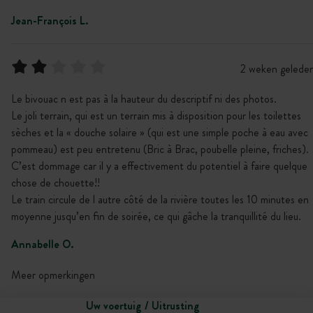
Jean-François L.
2 weken gelede
Le bivouac n est pas à la hauteur du descriptif ni des photos.
Le joli terrain, qui est un terrain mis à disposition pour les toilettes
sèches et la « douche solaire » (qui est une simple poche à eau avec
pommeau) est peu entretenu (Bric à Brac, poubelle pleine, friches).
C’est dommage car il y a effectivement du potentiel à faire quelque
chose de chouette!!
Le train circule de l autre côté de la rivière toutes les 10 minutes en
moyenne jusqu’en fin de soirée, ce qui gâche la tranquillité du lieu.
Annabelle O.
Meer opmerkingen
Uw voertuig / Uitrusting