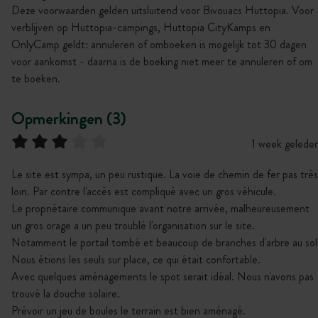
Deze voorwaarden gelden uitsluitend voor Bivouacs Huttopia. Voor
verblijven op Huttopia-campings, Huttopia CityKamps en
OnlyCamp geldt: annuleren of omboeken is mogelijk tot 30 dagen
voor aankomst - daarna is de boeking niet meer te annuleren of om
te boeken.
Opmerkingen (3)
1 week gelede
Le site est sympa, un peu rustique. La voie de chemin de fer pas très
loin. Par contre l'accès est compliqué avec un gros véhicule.
Le propriétaire communique avant notre arrivée, malheureusement
un gros orage a un peu troublé l'organisation sur le site.
Notamment le portail tombé et beaucoup de branches d'arbre au sol
Nous étions les seuls sur place, ce qui était confortable.
Avec quelques aménagements le spot serait idéal. Nous n'avons pas
trouvé la douche solaire.
Prévoir un jeu de boules le terrain est bien aménagé.