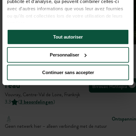
publicité et d'analyse, qui peuvent combiner celles-ci
avec d'autres informations que vous leur avez fournies
ou qu'ils ont collectées lors de votre utilisation de leurs
services.
Tout autoriser
Personnaliser
Galerij
Continuer sans accepter
Le Jardin du bord de
l'eau
Bivouac Huttopia
Vouvray, Centre-Val de Loire, Frankrijk
3.3
(
3 beoordelingen
)
Ontspanni
Geen netwerk hier – alleen verbinding met de natuur