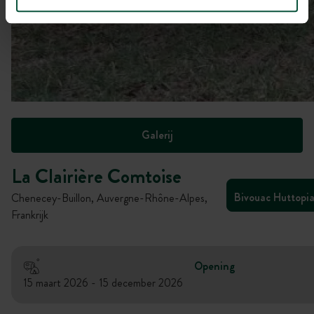
Galerij
La Clairière Comtoise
Bivouac Huttopi
Chenecey-Buillon, Auvergne-Rhône-Alpes,
Frankrijk
Opening
15 maart 2026 - 15 december 2026