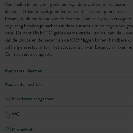
Verscholen in een zonnig veld omringd door weilanden en bossen,
dompelt dit familiebivak je onder in de natuur aan de poorten van
Besançon, de hoofdstad van de Franche-Comté. Lynx, everzwijnen
vogelzang bepalen je nachten in deze authentieke en ongerepte gr
oase. De door UNESCO geklasseerde citadel van Vauban, de klove
van de Doubs en de paden van de GR59 liggen binnen handbereik.
bakkerij en restaurants in het stadscentrum van Besançon maken he
Comtoise uitje compleet.
Max aantal plaatsen
Max aantal nachten
Huisdieren toegestaan
WC
Picknicktafel