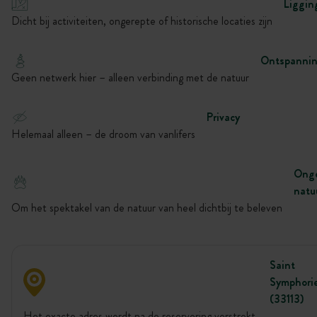
Liggin
Dicht bij activiteiten, ongerepte of historische locaties zijn
Ontspanni
Geen netwerk hier – alleen verbinding met de natuur
Privacy
Helemaal alleen – de droom van vanlifers
Onge
natu
Om het spektakel van de natuur van heel dichtbij te beleven
Saint
Symphori
(33113)
Het exacte adres wordt na de reservering verstrekt.