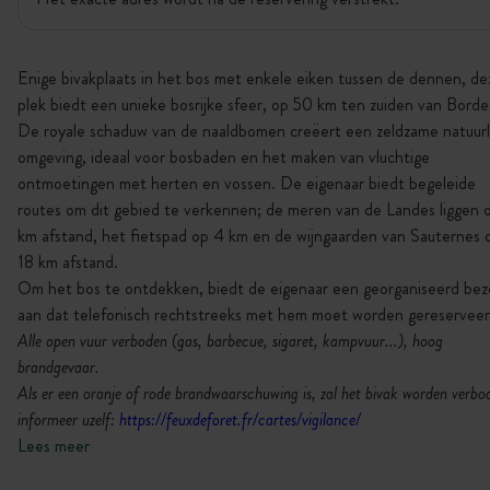
Enige bivakplaats in het bos met enkele eiken tussen de dennen, de
plek biedt een unieke bosrijke sfeer, op 50 km ten zuiden van Borde
De royale schaduw van de naaldbomen creëert een zeldzame natuurl
omgeving, ideaal voor bosbaden en het maken van vluchtige
ontmoetingen met herten en vossen. De eigenaar biedt begeleide
routes om dit gebied te verkennen; de meren van de Landes liggen 
km afstand, het fietspad op 4 km en de wijngaarden van Sauternes 
18 km afstand.
Om het bos te ontdekken, biedt de eigenaar een georganiseerd be
aan dat telefonisch rechtstreeks met hem moet worden gereserveer
Alle open vuur verboden (gas, barbecue, sigaret, kampvuur...), hoog
brandgevaar.
Als er een oranje of rode brandwaarschuwing is, zal het bivak worden verbo
informeer uzelf:
https://feuxdeforet.fr/cartes/vigilance/
Lees meer