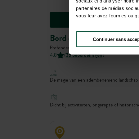
sociaux et d'analyser notre t
partenaires de médias sociaux
vous leur avez fournies ou qu'
Bord de Meuse
Continuer sans accep
Profondeville, , België
4.8
(
35 beoordelingen
)
De magie van een adembenemend landschap
Dicht bij activiteiten, ongerepte of historische