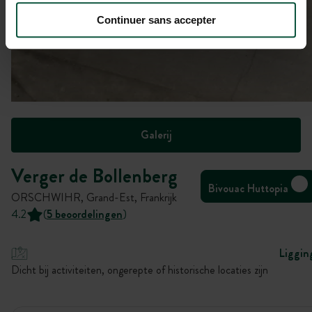
Continuer sans accepter
Galerij
Verger de Bollenberg
Bivouac Huttopia
ORSCHWIHR, Grand-Est, Frankrijk
4.2
(
5 beoordelingen
)
Liggin
Dicht bij activiteiten, ongerepte of historische locaties zijn