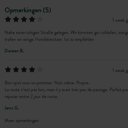
Opmerkingen (5)
1 week 
Nahe einer ruhigen Straße gelegen. Wir könnten gut schlafen, morg
trafen wir einige Hundebesitzer. Ist zu empfehlen
Doreen B.
1 week 
Bon spot sous un pommier. Nuit calme. Propre.
La route n’est pas loin, mais il y avait très peu de passage. Parfait po
reposer entre 2 jour de route.
Jens G.
Meer opmerkingen