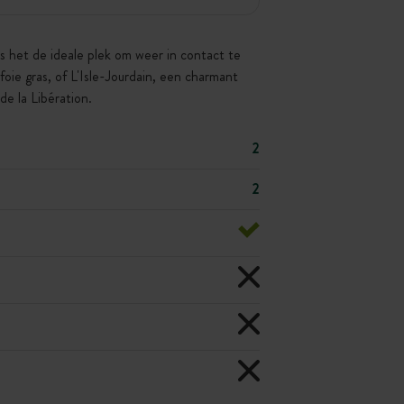
s het de ideale plek om weer in contact te
ie gras, of L'Isle-Jourdain, een charmant
e la Libération.
2
2