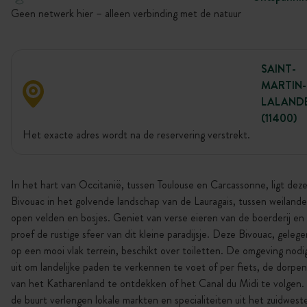
Geen netwerk hier – alleen verbinding met de natuur
SAINT-
MARTIN-
LALAND
(11400)
Het exacte adres wordt na de reservering verstrekt.
In het hart van Occitanië, tussen Toulouse en Carcassonne, ligt dez
Bivouac in het golvende landschap van de Lauragais, tussen weilande
open velden en bosjes. Geniet van verse eieren van de boerderij en
proef de rustige sfeer van dit kleine paradijsje. Deze Bivouac, gelege
op een mooi vlak terrein, beschikt over toiletten. De omgeving nodi
uit om landelijke paden te verkennen te voet of per fiets, de dorpen
van het Katharenland te ontdekken of het Canal du Midi te volgen. 
de buurt verlengen lokale markten en specialiteiten uit het zuidwest